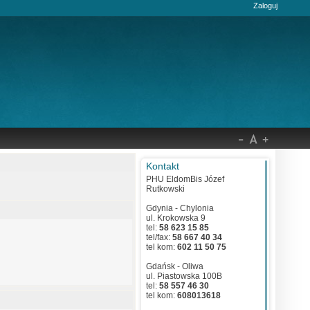
Zaloguj
Kontakt
PHU EldomBis Józef
Rutkowski
Gdynia - Chylonia
ul. Krokowska 9
tel:
58 623 15 85
tel/fax:
58 667 40 34
tel kom:
602 11 50 75
Gdańsk - Oliwa
ul. Piastowska 100B
tel:
58 557 46 30
tel kom:
608013618