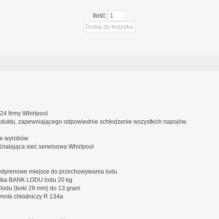
Ilość:
24 firmy Whirlpool
oduktu, zapewniającego odpowiednie schłodzenie wszystkich napojów.
ne wyrobów
iałająca sieć serwisowa Whirlpool
listyrenowe miejsce do przechowywania lodu
nika BANK LODU lodu 20 kg
lodu (boki 29 mm) do 13 gram
ynnik chłodniczy R 134a