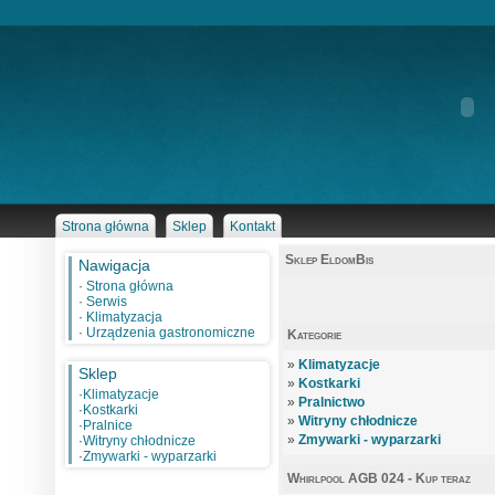
Strona główna
Sklep
Kontakt
Sklep EldomBis
Nawigacja
·
Strona główna
·
Serwis
·
Klimatyzacja
·
Urządzenia gastronomiczne
Kategorie
»
Klimatyzacje
Sklep
»
Kostkarki
·
Klimatyzacje
»
Pralnictwo
·
Kostkarki
»
Witryny chłodnicze
·
Pralnice
»
Zmywarki - wyparzarki
·
Witryny chłodnicze
·
Zmywarki - wyparzarki
Whirlpool AGB 024 - Kup teraz