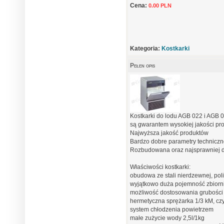
Cena:
0.00 PLN
Kategoria:
Kostkarki
Pełen opis
Kostkarki do lodu AGB 022 i AGB 0
są gwarantem wysokiej jakości pr
Najwyższa jakość produktów
Bardzo dobre parametry technicz
Rozbudowana oraz najsprawniej dz
Właściwości kostkarki:
obudowa ze stali nierdzewnej, po
wyjątkowo duża pojemność zbior
możliwość dostosowania grubości 
hermetyczna sprężarka 1/3 kM, cz
system chłodzenia powietrzem
małe zużycie wody 2,5l/1kg