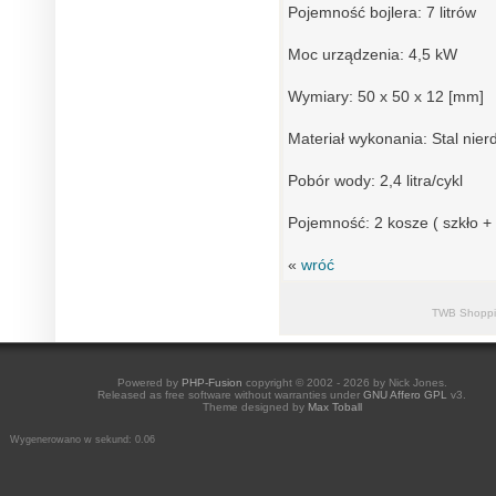
Pojemność bojlera: 7 litrów
Moc urządzenia: 4,5 kW
Wymiary: 50 x 50 x 12 [mm]
Materiał wykonania: Stal nie
Pobór wody: 2,4 litra/cykl
Pojemność: 2 kosze ( szkło +
«
wróć
TWB Shoppi
Powered by
PHP-Fusion
copyright © 2002 - 2026 by Nick Jones.
Released as free software without warranties under
GNU Affero GPL
v3.
Theme designed by
Max Toball
Wygenerowano w sekund: 0.06