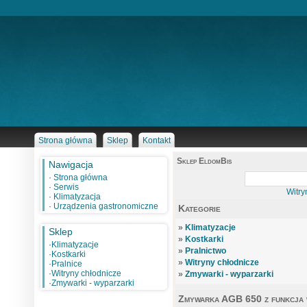
Strona główna
Sklep
Kontakt
Sklep EldomBis
Nawigacja
·
Strona główna
·
Serwis
Witry
·
Klimatyzacja
·
Urządzenia gastronomiczne
Kategorie
»
Klimatyzacje
Sklep
»
Kostkarki
·
Klimatyzacje
»
Pralnictwo
·
Kostkarki
»
Witryny chłodnicze
·
Pralnice
·
Witryny chłodnicze
»
Zmywarki - wyparzarki
·
Zmywarki - wyparzarki
Zmywarka AGB 650 z funkcja w