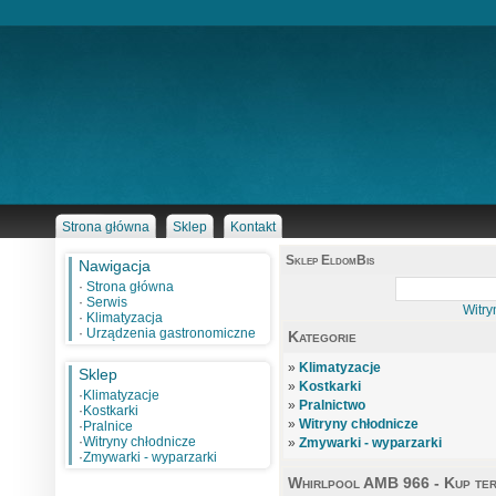
Strona główna
Sklep
Kontakt
Sklep EldomBis
Nawigacja
·
Strona główna
·
Serwis
Witry
·
Klimatyzacja
·
Urządzenia gastronomiczne
Kategorie
»
Klimatyzacje
Sklep
»
Kostkarki
·
Klimatyzacje
»
Pralnictwo
·
Kostkarki
»
Witryny chłodnicze
·
Pralnice
·
Witryny chłodnicze
»
Zmywarki - wyparzarki
·
Zmywarki - wyparzarki
Whirlpool AMB 966 - Kup te