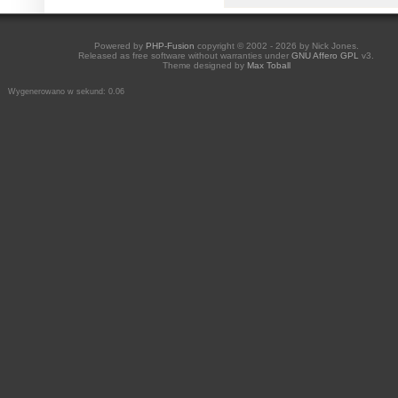
Powered by
PHP-Fusion
copyright © 2002 - 2026 by Nick Jones.
Released as free software without warranties under
GNU Affero GPL
v3.
Theme designed by
Max Toball
Wygenerowano w sekund: 0.06