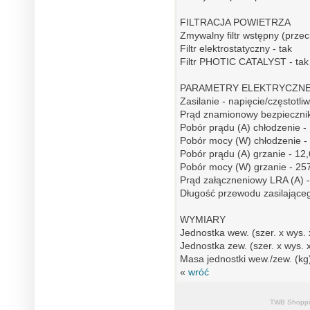
FILTRACJA POWIETRZA
Zmywalny filtr wstępny (przec
Filtr elektrostatyczny - tak
Filtr PHOTIC CATALYST - tak
PARAMETRY ELEKTRYCZN
Zasilanie - napięcie/częstotl
Prąd znamionowy bezpiecznik
Pobór prądu (A) chłodzenie -
Pobór mocy (W) chłodzenie -
Pobór prądu (A) grzanie - 12,
Pobór mocy (W) grzanie - 25
Prąd załączneniowy LRA (A) -
Długość przewodu zasilająceg
WYMIARY
Jednostka wew. (szer. x wys. 
Jednostka zew. (szer. x wys. 
Masa jednostki wew./zew. (kg
«
wróć
TWB Shoppi