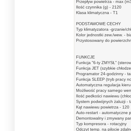
Przepływ powietrza - max (m3
Ilość czynnika (g) - 2120
Klasa klimatyczna - T1
PODSTAWOWE CECHY
Typ klimatyzatora -grzanie/ch
Kolor jednostki zew./wew. - bi
Przystosowany do powierzchn
FUNKCJE
Funkcja "6-ty ZMYSŁ" (sterowa
Funkcja JET (szybkie chłodzen
Programator 24-godzinny - ta
Funkcja SLEEP (tryb pracy no
Automatyczna regulacja kieru
Możliwość pracy samego wenty
Ilość pedkości nawiewu (chłod
System podwójnych żaluzji - 
Kąt nawiewu powietrza - 120
Auto-restart - automatyczne p
Demontowalny i zmywany pane
Typ kompresora - rotacyjny
Odczyt temp. na pilocie zdaln